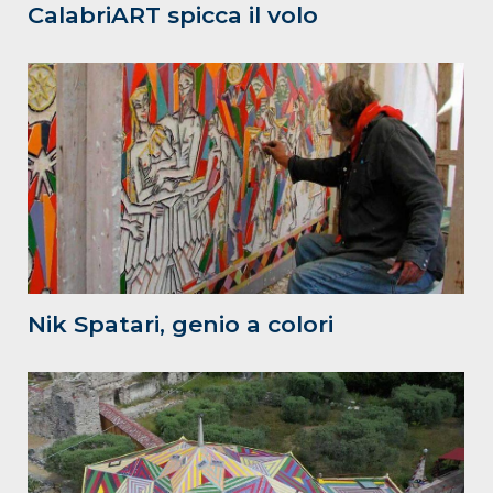
CalabriART spicca il volo
Nik Spatari, genio a colori