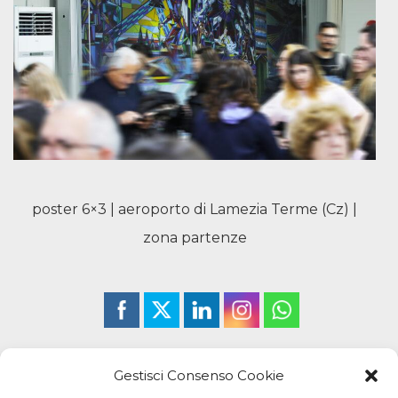
poster 6×3 | aeroporto di Lamezia Terme (Cz) |
zona partenze
Gestisci Consenso Cookie
CALABRIART
PUBBLIEMME
SPACES
VIACONDOTTI21